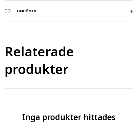
Artikelnummer
:
8649027
OMDÖMEN
Produktserie
:
Tyg
Relaterade
produkter
Inga produkter hittades