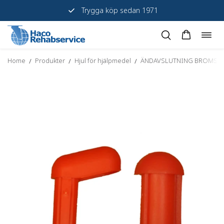
Trygga köp sedan 1971
Öppn
Hoppa
navig
till
Home
Produkter
Hjul för hjälpmedel
ÄNDAVSLUTNING BROMS V
/
/
/
innehåll