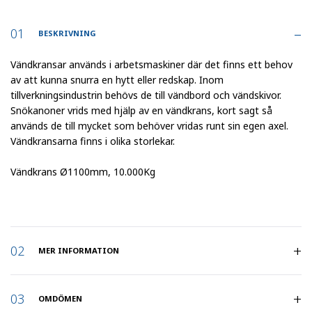
BESKRIVNING
Vändkransar används i arbetsmaskiner där det finns ett behov
av att kunna snurra en hytt eller redskap. Inom
tillverkningsindustrin behövs de till vändbord och vändskivor.
Snökanoner vrids med hjälp av en vändkrans, kort sagt så
används de till mycket som behöver vridas runt sin egen axel.
Vändkransarna finns i olika storlekar.
Vändkrans Ø1100mm, 10.000Kg
MER INFORMATION
Artikelnummer
:
958267
OMDÖMEN