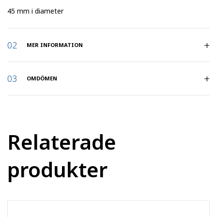
45 mm i diameter
MER INFORMATION
Artikelnummer
:
4640531
OMDÖMEN
Hjuldiameter
:
46
Hjulbredd (mm)
:
45
Relaterade
Axelhål (mm)
:
8
produkter
Navlängd (mm)
:
48
Produktserie
:
Drivna rullbanor