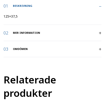
BESKRIVNING
125×37,5
MER INFORMATION
Artikelnummer
:
37515
OMDÖMEN
Belastning
100
(kg)
:
Relaterade
Hjuldiameter
:
125
produkter
Hjulbredd
37.5
(mm)
: