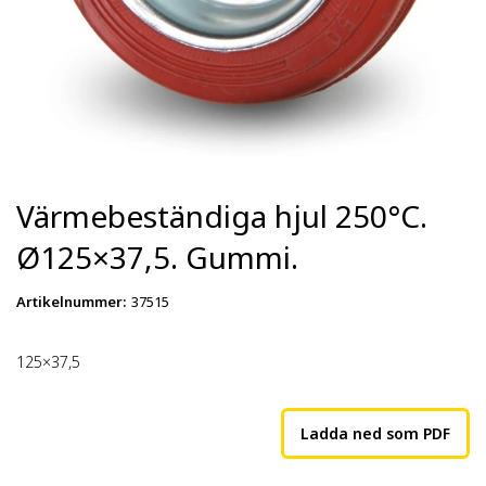
Värmebeständiga hjul 250°C.
Ø125×37,5. Gummi.
Artikelnummer
:
37515
125×37,5
Ladda ned som PDF