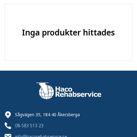
Material
:
Gummi
C7 - Industrihjul -
Produktserie
:
Inga produkter hittades
Värmebeständiga
Sågvägen 35, 184 40 Åkersberga
08-583 513 23
info@hacorehabservice.se