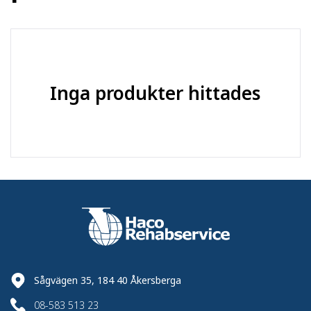
Material
:
Gummi
C7 - Industrihjul -
Produktserie
:
Inga produkter hittades
Värmebeständiga
Sågvägen 35, 184 40 Åkersberga
08-583 513 23