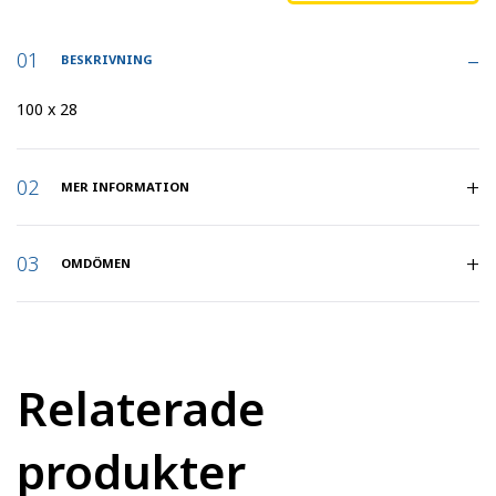
BESKRIVNING
100 x 28
MER INFORMATION
Artikelnummer
:
37511
OMDÖMEN
Belastning
80
(kg)
:
Relaterade
Hjuldiameter
:
100
produkter
Hjulbredd
28
(mm)
: