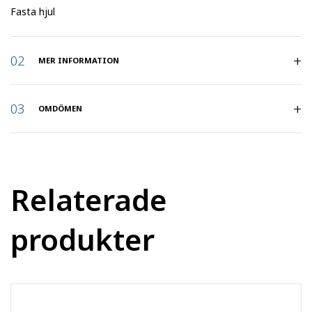
Fasta hjul
MER INFORMATION
Artikelnummer
:
37260
OMDÖMEN
Belastning (kg)
:
370
Bygeltyp
:
Fast
Relaterade
Bygghöjd (mm)
:
240
produkter
Hjuldiameter
:
200
Hjulbredd (mm)
:
50