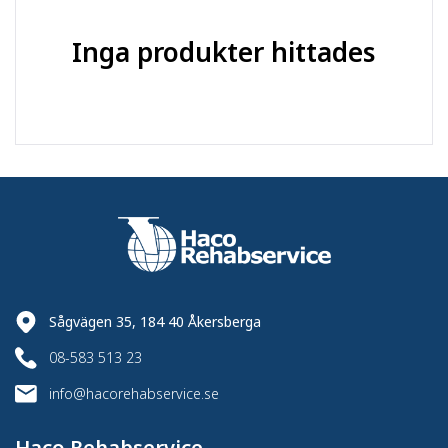
Hjulinfästning
:
Platta
Inga produkter hittades
Material
:
Termoplast
fästplatta l-x-b
135x110
(mm)
:
Hålbild (mm)
:
105x80
C7 - Industrihjul -
Produktserie
:
Värmebeständiga
Sågvägen 35, 184 40 Åkersberga
08-583 513 23
info@hacorehabservice.se
Haco Rehabservice