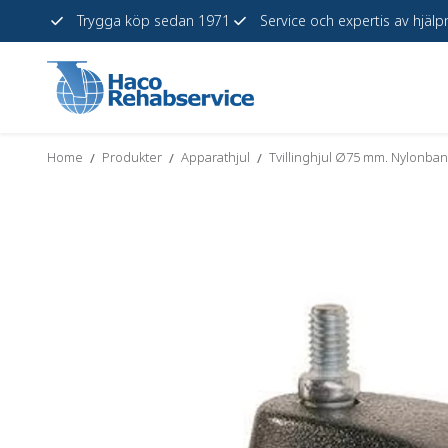
Trygga köp sedan 1971
Service och expertis av hjäl
Hoppa
till
innehåll
Home
Produkter
Apparathjul
Tvillinghjul Ø75 mm. Nylonban
/
/
/