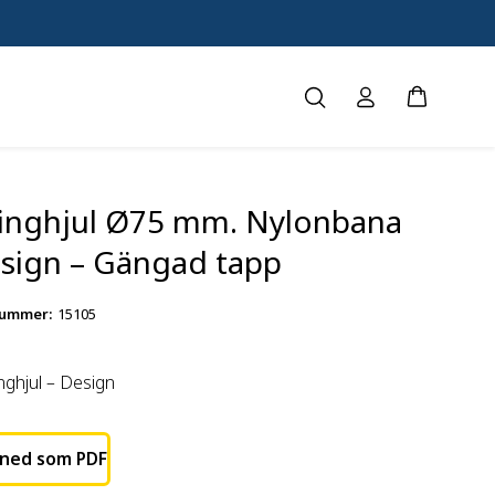
llinghjul Ø75 mm. Nylonbana
esign – Gängad tapp
nummer
:
15105
inghjul – Design
 ned som PDF