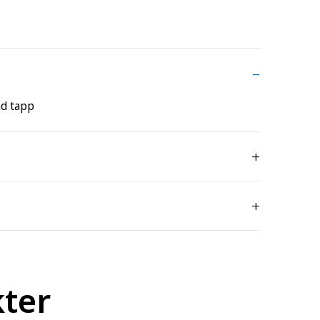
ad tapp
kter