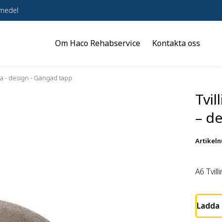
pmedel
Om Haco Rehabservice
Kontakta oss
a - design - Gängad tapp
Tvi
– d
Artikel
A6 Tvill
Ladda