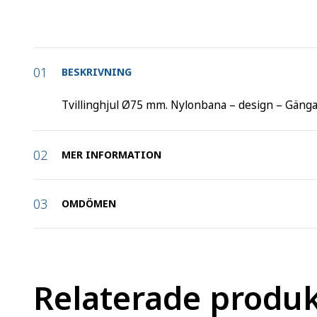
BESKRIVNING
Tvillinghjul Ø75 mm. Nylonbana – design – Gäng
MER INFORMATION
Artikelnummer
:
15105
OMDÖMEN
Belastning (kg)
:
60
Bygeltyp
:
Tapp
Relaterade produ