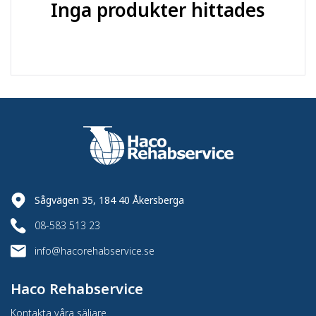
20
Inga produkter hittades
(mm)
:
Hjulinfästning
:
Tapp
Material
:
Polyuretan
B7 & B2 & B4 - Aparathjul
Produktserie
:
standard, kraftiga, ESD
Sågvägen 35, 184 40 Åkersberga
08-583 513 23
info@hacorehabservice.se
Haco Rehabservice
Kontakta våra säljare