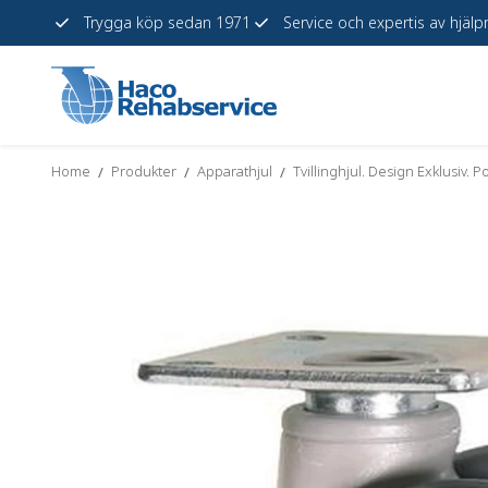
Trygga köp sedan 1971
Service och expertis av hjäl
Hoppa
till
innehåll
Home
Produkter
Apparathjul
Tvillinghjul. Design Exklusiv. 
/
/
/