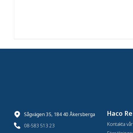
Hjulbredd (mm)
:
18
Hjulinfästning
:
Platta
Material
:
Polyuretan
fästplatta l-x-b (mm)
:
55x55
Hålbild (mm)
:
42x42
Produktserie
:
A6 - Tvillinghjul 
Haco Re
Sågvägen 35, 184 40 Åkersberga
Kontakta vår
08-583 513 23