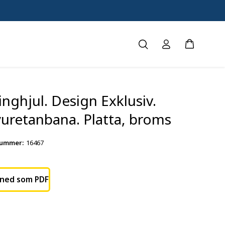
linghjul. Design Exklusiv.
yuretanbana. Platta, broms
nummer
:
16467
 ned som PDF