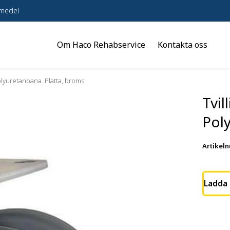
pmedel
Om Haco Rehabservice
Kontakta oss
Polyuretanbana. Platta, broms
Tvil
Pol
Artikel
Ladda