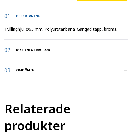
BESKRIVNING
Tvillinghjul Ø65 mm. Polyuretanbana. Gängad tapp, broms.
MER INFORMATION
Artikelnummer
:
16486
OMDÖMEN
Belastning (kg)
:
70
Bygeltyp
:
Tapp broms
Relaterade
Bygghöjd (mm)
:
79
produkter